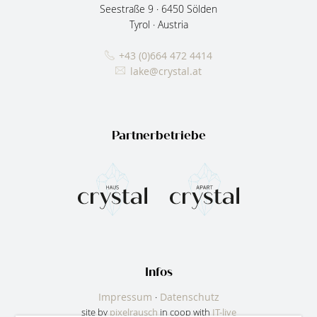
Seestraße 9
·
6450
Sölden
Tyrol
·
Austria
+43 (0)664 472 4414
lake@crystal.at
Partnerbetriebe
Infos
Impressum
·
Datenschutz
site by
pixelrausch
in coop with
IT-live