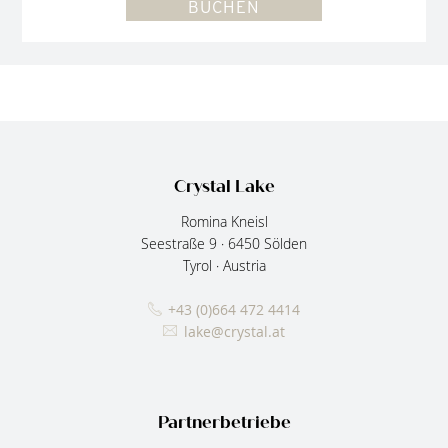
BUCHEN
Crystal Lake
Romina Kneisl
Seestraße 9
·
6450
Sölden
Tyrol
·
Austria
+43 (0)664 472 4414
lake@crystal.at
Partnerbetriebe