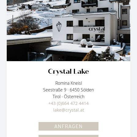
Crystal Lake
Romina Kneisl
Seestraße 9 · 6450 Sölden
Tirol · Österreich
+43 (0)664 472 4414
lake@crystal.at
ANFRAGEN